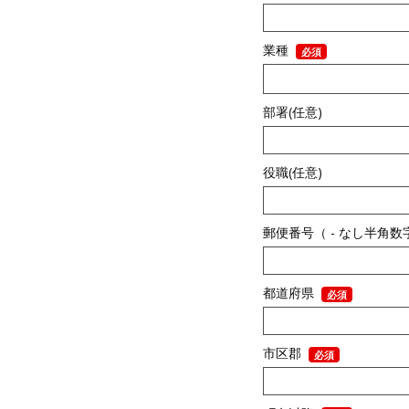
業種
部署(任意)
役職(任意)
郵便番号（ - なし半角
都道府県
市区郡